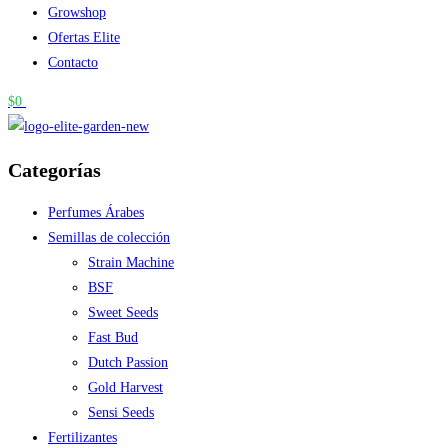
Growshop
Ofertas Elite
Contacto
$
0
Categorías
Perfumes Árabes
Semillas de colección
Strain Machine
BSF
Sweet Seeds
Fast Bud
Dutch Passion
Gold Harvest
Sensi Seeds
Fertilizantes