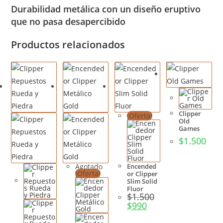
Durabilidad metálica con un diseño eruptivo
que no pasa desapercibido
Productos relacionados
Clipper
¡Oferta!
Old
Games
$
1.500
Agotado
Encended
¡Oferta!
or Clipper
Slim Solid
Fluor
$
1.500
$
990