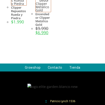
Clipper
Repuestos
Encended
Rueda y
or Clipper
Piedra
$
1.990
Metálico
Gold
$
9.990
$
6.990
Growshop
Contacto
Tienda
Patricio Lynch 1536