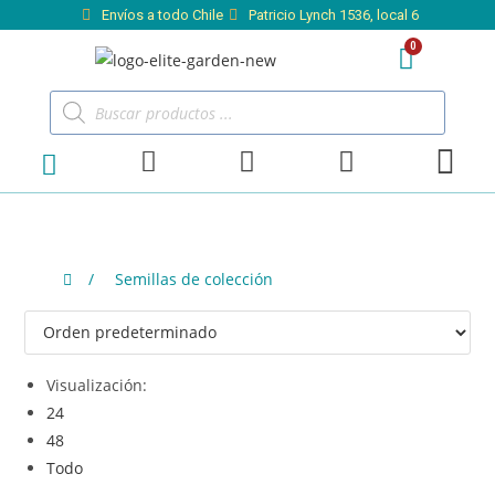
Envíos a todo Chile
Patricio Lynch 1536, local 6
/
Semillas de colección
Visualización:
24
48
Todo