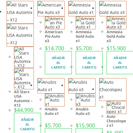
American
Amnesia
Amnesia
Pie Auto
Gold Auto
Gold Auto
x3
x1
x3
$
14.700
$
5.700
$
15.900
AÑADIR
AÑADIR
AÑADIR
AL
AL
AL
CARRITO
CARRITO
CARRITO
All Stars
USA
Automix –
X12
$
44.990
Anubis
Anubis
Auto x1
Auto x3
Auto
AÑADIR
Chocolope
$
5.700
$
15.900
AL
z x1
CARRITO
$
6.490