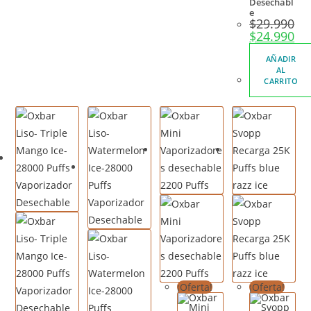
Desechabl
e
$
29.990
$
24.990
AÑADIR
AL
CARRITO
¡Oferta!
¡Oferta!