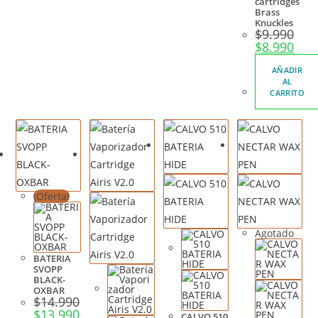
cartridges
Brass
Knuckles
$
9.990
$
8.990
AÑADIR
AL
CARRITO
¡Oferta!
Agotado
BATERIA
SVOPP
BLACK-
OXBAR
$
14.990
$
13.990
CALVO 510