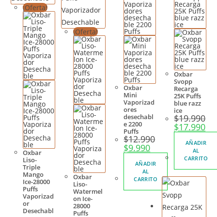
¡Oferta!
¡Oferta!
Oxbar
Svopp
Oxbar
Recarga
Mini
25K Puffs
Vaporizad
blue razz
ores
ice
desechabl
$
19.990
e 2200
$
17.990
Puffs
$
12.990
AÑADIR
$
9.990
AL
Oxbar
CARRITO
Liso-
AÑADIR
Triple
AL
Mango
Oxbar
CARRITO
Ice-28000
Liso-
Puffs
Watermel
Vaporizad
on Ice-
or
28000
Desechabl
Puffs