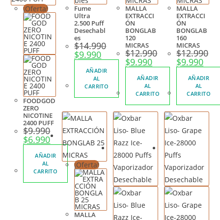
¡Oferta!
Fume
MALLA
MALLA
Ultra
EXTRACCI
EXTRACCI
2.500 Puff
ÓN
ÓN
Desechabl
BONGLAB
BONGLAB
es
120
160
$
14.990
MICRAS
MICRAS
$
12.990
$
12.990
$
9.990
$
9.990
$
9.990
AÑADIR
AÑADIR
AÑADIR
AL
AL
AL
CARRITO
CARRITO
CARRITO
FOODGOD
ZERO
NICOTINE
2400 PUFF
$
9.990
$
6.990
AÑADIR
AL
¡Oferta!
CARRITO
MALLA