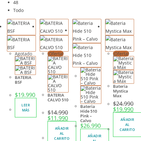
48
Todo
Agotado
¡Oferta!
¡Oferta!
BATERIA
BSF
Bateria
Mystica
$
19.990
BATERIA
Max
CALVO 510
$
24.990
LEER
Bateria
$
19.990
MÁS
Hide 510
$
14.990
Pink –
$
11.990
AÑADIR
Calvo
$
26.990
AL
AÑADIR
CARRITO
AL
AÑADIR
CARRITO
AL