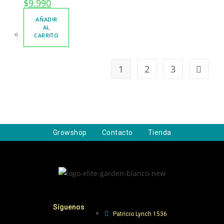
$
9.990
AÑADIR
AL
CARRITO
1
2
3
Growshop
Contacto
Tienda
Síguenos
Patricio Lynch 1536