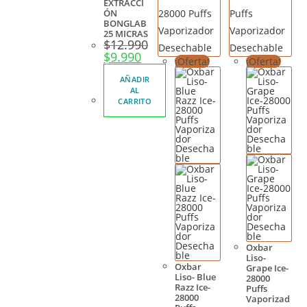
EXTRACCI
ÓN
BONGLAB
25 MICRAS
$
12.990
$
9.990
¡Oferta!
¡Oferta!
AÑADIR
AL
CARRITO
Oxbar
Liso-
Oxbar
Grape Ice-
Liso- Blue
28000
Razz Ice-
Puffs
28000
Vaporizad