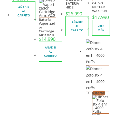
CALVO
BATERIA
NECTAR
HIDE
AÑADIR
WAX PEN
AL
$
26.990
CARRITO
$
17.990
Batería
AÑADIR
Vaporizad
LEER
AL
or
MÁS
CARRITO
Cartridge
Airis V2.0
$
14.990
AÑADIR
AL
CARRITO
¡Oferta!