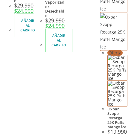
e
Vaporizad
$
29.990
or
$
24.990
Desechabl
e
$
29.990
AÑADIR
$
24.990
AL
CARRITO
AÑADIR
AL
CARRITO
¡Oferta!
Oxbar
Svopp
Recarga
25K Puffs
Mango ice
$
19.990