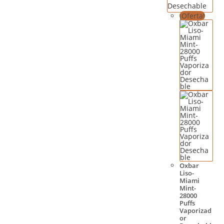
¡Oferta!
Oxbar
Liso-
Miami
Mint-
28000
Puffs
Vaporizad
or