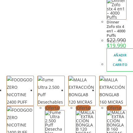
Dinner
Zofo stx 4
en1 – 4000
Puffs
$
22.990
$
19.990
AÑADIR
AL
CARRITO
¡Oferta!
¡Oferta!
¡Oferta!