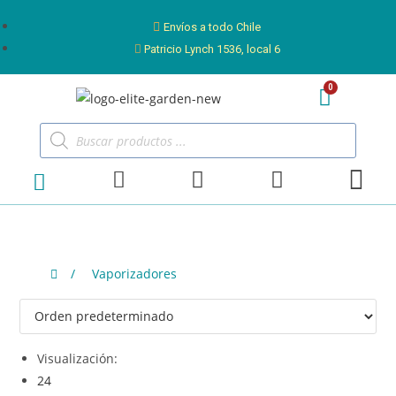
Envíos a todo Chile
Patricio Lynch 1536, local 6
/
Vaporizadores
Visualización:
24