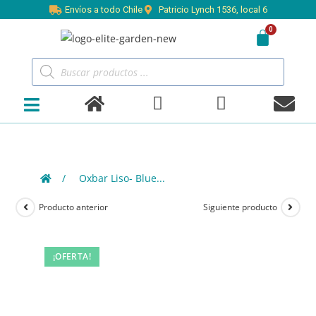
Envíos a todo Chile
Patricio Lynch 1536, local 6
/
Oxbar Liso- Blue...
Producto anterior
Siguiente producto
¡OFERTA!