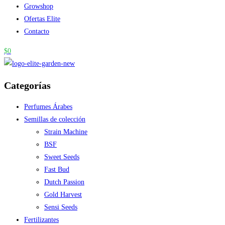
Growshop
Ofertas Elite
Contacto
$
0
Categorías
Perfumes Árabes
Semillas de colección
Strain Machine
BSF
Sweet Seeds
Fast Bud
Dutch Passion
Gold Harvest
Sensi Seeds
Fertilizantes