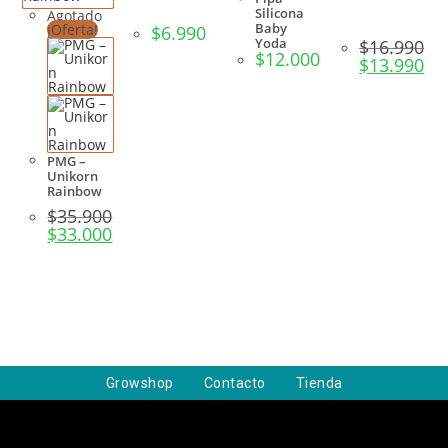
Silicona
Agotado
Baby
¡Oferta!
$
6.990
Yoda
$
16.990
$
12.000
$
13.990
PMG –
Unikorn
Rainbow
$
35.900
$
33.000
Growshop
Contacto
Tienda