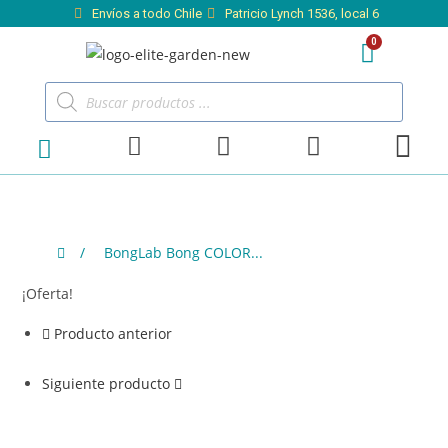
Envíos a todo Chile
Patricio Lynch 1536, local 6
/
BongLab Bong COLOR...
¡Oferta!
Producto anterior
Siguiente producto