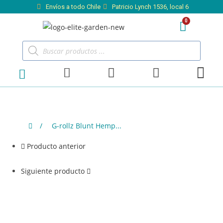
Envíos a todo Chile
Patricio Lynch 1536, local 6
/
G-rollz Blunt Hemp...
Producto anterior
Siguiente producto