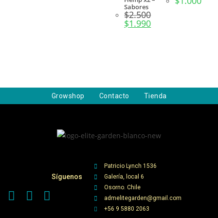
$
1.000
Sabores
$
2.500
$
1.990
Growshop
Contacto
Tienda
Patricio Lynch 1536
Síguenos
Galería, local 6
Osorno. Chile
admelitegarden@gmail.com
+56 9 5880 2063