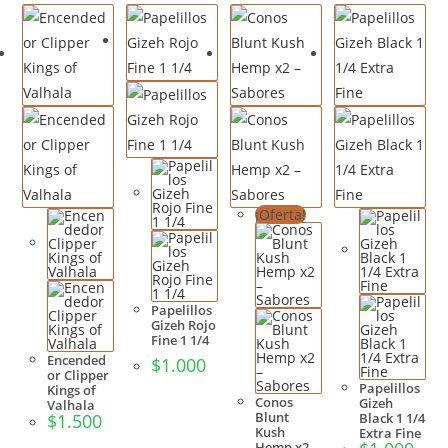
¡Oferta!
Papelillos
Gizeh Rojo
Fine 1 1/4
Encended
$
1.000
or Clipper
Papelillos
Kings of
Conos
Gizeh
Valhala
Blunt
$
1.500
Black 1 1/4
Kush
Extra Fine
Hemp x2 –