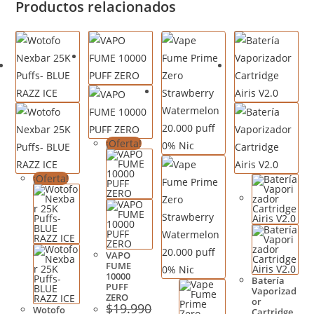
Productos relacionados
¡Oferta!
¡Oferta!
VAPO
FUME
10000
Batería
PUFF
Vaporizad
ZERO
or
$
19.990
Wotofo
Cartridge