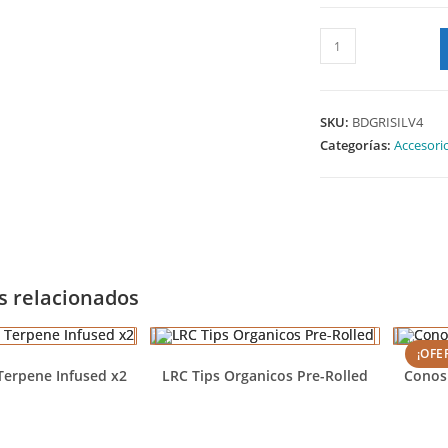
SKU:
BDGRISILV4
Categorías:
Accesori
s relacionados
¡OFE
Terpene Infused x2
LRC Tips Organicos Pre-Rolled
Conos 