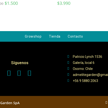
$
1.500
$
3.990
00
Growshop
Tienda
Contacto
Patricio Lynch 1536
Síguenos
Galería, local 6
Osorno. Chile
admelitegarden@gmai
+56 9 5880 2063
 Garden SpA