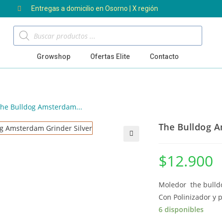
Entregas a domicilio en Osorno | X región
Growshop
Ofertas Elite
Contacto
he Bulldog Amsterdam...
The Bulldog A
🔍
$
12.900
Moledor the bulld
Con Polinizador y p
6 disponibles