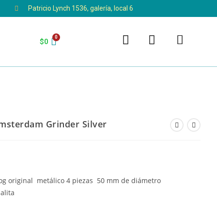
Patricio Lynch 1536, galería, local 6
$
0
msterdam Grinder Silver
og original metálico 4 piezas 50 mm de diámetro
alita