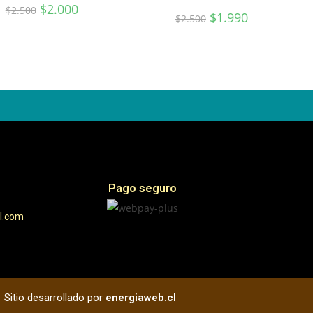
$
2.000
$
2.500
$
1.990
$
2.500
Pago seguro
l.com
Sitio desarrollado por
energiaweb.cl