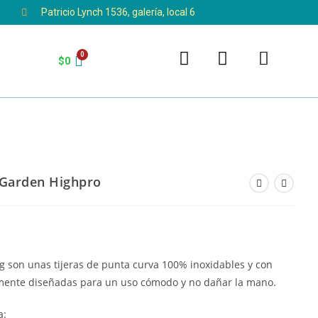
Patricio Lynch 1536, galería, local 6
$
0
 Garden Highpro
g son unas tijeras de punta curva 100% inoxidables y con
almente diseñadas para un uso cómodo y no dañar la mano.
a: