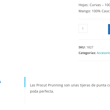
Hojas: Curvas – 10
Mango: 100% Cau
SKU:
1827
Categorías:
Accesori
N
Las Procut Prunning son unas tijeras de punta cu
poda perfecta.