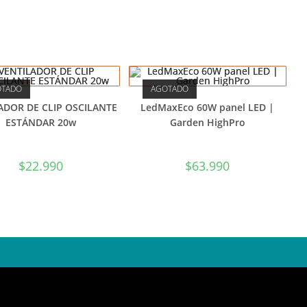
OTADO
AGOTADO
ADOR DE CLIP OSCILANTE
LedMaxEco 60W panel LED |
ESTÁNDAR 20w
Garden HighPro
$
22.990
$
63.990