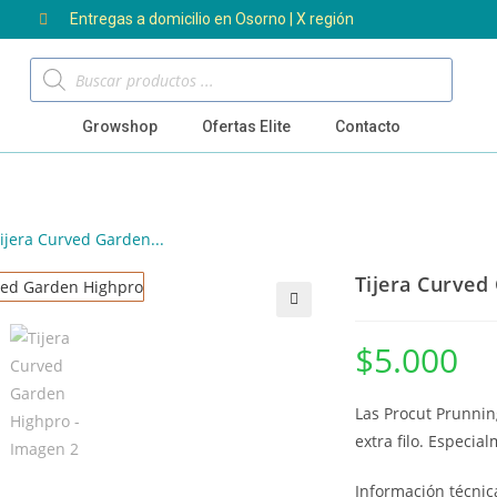
Entregas a domicilio en Osorno | X región
Growshop
Ofertas Elite
Contacto
ijera Curved Garden...
Tijera Curved
🔍
$
5.000
Las Procut Prunnin
extra filo. Especi
Información técnic