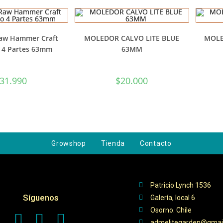
aw Hammer Craft
MOLEDOR CALVO LITE BLUE
MOLE
 4 Partes 63mm
63MM
31.990
$
20.000
Growshop
Tienda
Contacto
Patricio Lynch 1536
Síguenos
Galería, local 6
Osorno. Chile
admelitegarden@gmai