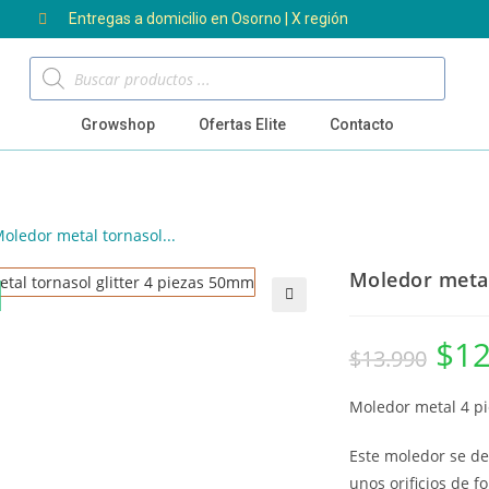
Entregas a domicilio en Osorno | X región
Growshop
Ofertas Elite
Contacto
oledor metal tornasol...
Moledor metal
🔍
$
12
$
13.990
Moledor metal 4 pi
Este moledor se de
unos orificios de f