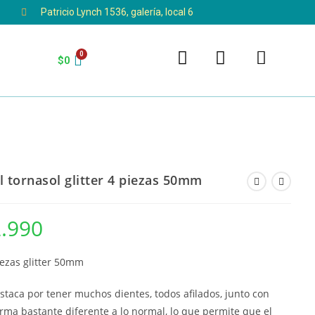
Patricio Lynch 1536, galería, local 6
$
0
 tornasol glitter 4 piezas 50mm
.990
ezas glitter 50mm
staca por tener muchos dientes, todos afilados, junto con
orma bastante diferente a lo normal, lo que permite que el