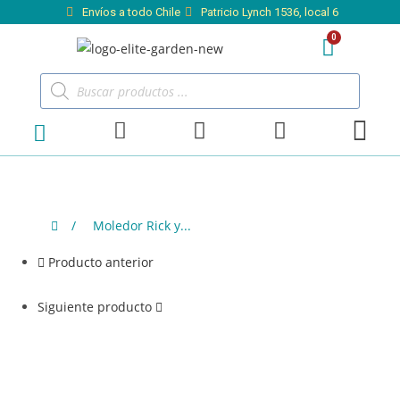
Envíos a todo Chile
Patricio Lynch 1536, local 6
/
Moledor Rick y...
Producto anterior
Siguiente producto